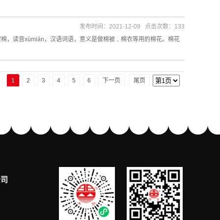
发布时间：2021-12-09 点击次数：133
，读音xùmián，汉语词语，意义是做棉被﹑棉衣等用的棉花。棉花
1
2
3
4
5
6
下一页
尾页
公司