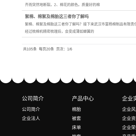
齐而突然地断裂。2、棉花的颜色。质量好的棉
絮棉、棉絮及棉胎这三者你了解吗
絮棉、棉絮及棉胎这三者你了解吗？接下来武汉市富杨棉制品有限责任
经过梳棉机精密梳理后，会变成薄如蝉翼的
共105条
每页20条
页次：1/6
公司简介
产品中心
企业
公司简介
棉胎
企业风
企业法人
被套
企业资
床单
企业荣