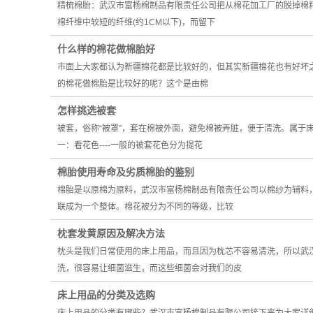
精梳棉胎：武汉市富杨棉制品有限责任公司把从棉花加工厂的脱掉棉
棉纤维中较短的纤维(约1CM以下)，而留下
什么样的棉花做棉胎好
市面上大家都认为新疆棉花都是比较好的，但其实新疆棉花也有好坏之
的棉花做棉胎是比较好的呢？这个是由棉
怎样挑选被套
被套，俗称“被罩”，套在棉被外面，避免棉被弄脏，便于清洗。属
一：看花色----一般的被套花色分为提花
棉胎使用寿命及劣质棉胎的鉴别
棉胎是以原棉为原料，武汉市富杨棉制品有限责任公司以棉纱为辅料
联成为一个整体。棉花被分为不同的等级，比较
枕套发黄原因及解决方法
枕头是我们日常使用的床上用品，而且因为枕芯不容易清洗，所以武
洗，很容易让细菌滋生，而这些细菌会对我们的皮
床上用品的分类及选购