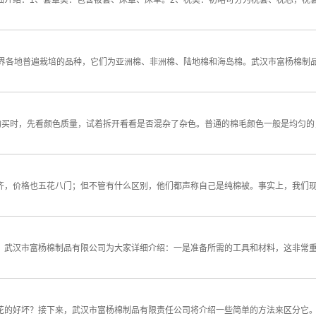
细介绍：1、套罩类：包含被套、床罩、床单。2、枕类：初略可分为枕套、枕芯，枕
世界各地普遍栽培的品种，它们为亚洲棉、非洲棉、陆地棉和海岛棉。武汉市富杨棉制
你购买时，先看颜色质量，试着拆开看看是否混杂了杂色。普通的棉毛颜色一般是均匀
齐，价格也五花八门；但不管有什么区别，他们都声称自己是纯棉被。事实上，我们现
？武汉市富杨棉制品有限公司为大家详细介绍：一是准备所需的工具和材料，这非常
花的好坏？接下来，武汉市富杨棉制品有限责任公司将介绍一些简单的方法来区分它。