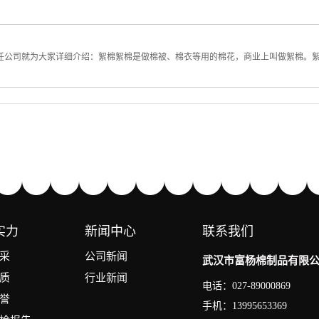
公司就为大家详细介绍：絮棉絮棉是做棉被、棉衣等用的棉花，商业上叫做絮棉。絮棉
实力
新闻中心
联系我们
采
公司新闻
武汉市富杨棉制品有限
质
行业新闻
电话：027-89000869
誉
手机：13995653369