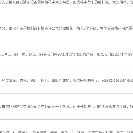
籽的皮棉在经过清花设备除掉棉花中大的杂质，如皮棉中留下的棉籽壳，大的棉叶，
分，武汉市富杨棉制品有限责任公司介绍棉花一般分7个等级，每个等级棉花用途是不一
于床上生活用品一类。床上用品是我们在选择时比较慎重的产品，那么我们应该怎样挑
，经过清花、梳棉、铺网、网纱、研磨而成的。棉胎网纱的强度、密度以及研磨的质
汉市富杨棉制品有限公司会在外面套一个枕套。由于长期与我们的头发和皮肤接触，