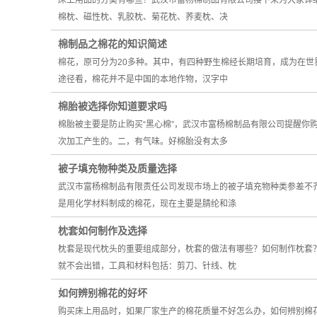
床上用品的分类有哪些？武汉市富杨棉制品有限公司接下来为大家详
棉枕、磁性枕、乳胶枕、菊花枕、荞麦枕、决
棉制品之棉花的知识简述
棉花，原可分为20多种。其中，有四种野生棉经长期培育，成为在
途径看，棉花并不是中国的本地作物，汉字中
棉胎被选择你知道要求吗
棉胎被主要是防止购买“黑心棉”，武汉市富杨棉制品有限公司提醒
次加工产生的。二，有气味。好棉胎没有太多
被子填充物种类及质量选择
武汉市富杨棉制品有限责任公司发现市场上的被子填充物种类参差不
是用化学材料制成的棉花，现在主要是腈纶和涤
枕套如何制作及选择
枕套是现代枕头的重要组成部分，枕套的做法有哪些？如何制作枕套
就不会出错，工具和材料包括：剪刀、针线、枕
如何辨别棉花的好坏
购买床上用品时，如果厂家生产的棉花质量不好怎么办，如何辨别棉