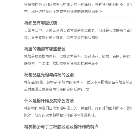
棉织物作为我们日常生活中常见的一种面料，具有其他面料所不可比
布。棉纤维的特点正常成熟棉纤维的纵向呈扁平带
棉织品有哪些优势
日常生活中，大家无论购买衣物或是床单被套，但凡是和皮肤有亲密
维，其主要成分是纤维素，含有少量的蜡状物质
棉胎的选购有哪些建议
棉胎是以原棉为原料，以棉纱为辅料，经过清花、梳棉、铺网、网纱
联成为一个整体。棉胎根据其使用原棉的等级不
棉制品丝光棉与纯棉的区别
棉制品(纱线、织物)在有张力的条件下，武汉市富杨棉制品有限责任
反射由漫反射转变为较多的定向反射)，增
什么是棉纤维及其染色方法
棉织物作为我们日常生活中常见的一种面料，具有其他面料所不可比
胞壁、较厚的次生胞壁和较小的中空胞腔构成。
精梳棉胎与手工棉胎区别及棉纤维的特点