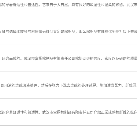
拟的穿着舒适性和普适性。它来自于大自然，具有良好的吸湿性和温柔的触感。武汉
接触的选择比较多的材质毫无疑问肯定是棉织品，那么棉织品有哪些优势呢？接下来
、研磨而成的。武汉市富杨棉制品有限责任公司棉胎网纱的强度、密度以及研磨的质
公司用浓的烧碱溶液处理，然后在张力下洗去烧碱的处理过程。施加适当张力，纤维圆
拟的穿着舒适性和普适性。武汉市富杨棉制品有限责任公司介绍正常成熟棉纤维的纵